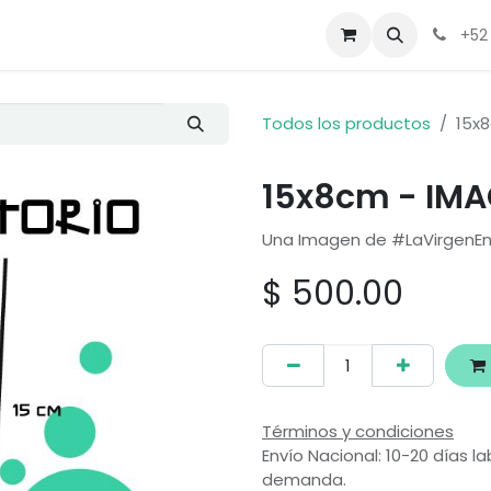
ros Logros
Contáctenos
¡Súmate!
+52
Todos los productos
15x
15x8cm - IMA
Una Imagen de #LaVirgenEnT
$
500.00
Términos y condiciones
Envío Nacional: 10-20 días la
demanda.